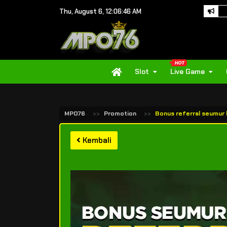
Thu, August 6, 12:06:47 AM
Slot
Live Game
MPO76
Promotion
Bonus referral seumur 
Kembali