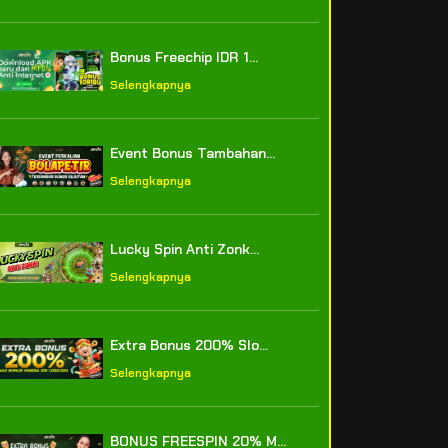
Bonus Freechip IDR 1...
Selengkapnya
Event Bonus Tambahan...
Selengkapnya
Lucky Spin Anti Zonk...
Selengkapnya
Extra Bonus 200% Slo...
Selengkapnya
BONUS FREESPIN 20% M...