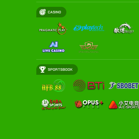
CASINO
SPORTSBOOK