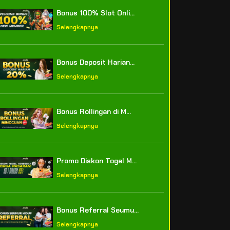
Bonus 100% Slot Onli...
Selengkapnya
Bonus Deposit Harian...
Selengkapnya
Bonus Rollingan di M...
Selengkapnya
Promo Diskon Togel M...
Selengkapnya
Bonus Referral Seumu...
Selengkapnya