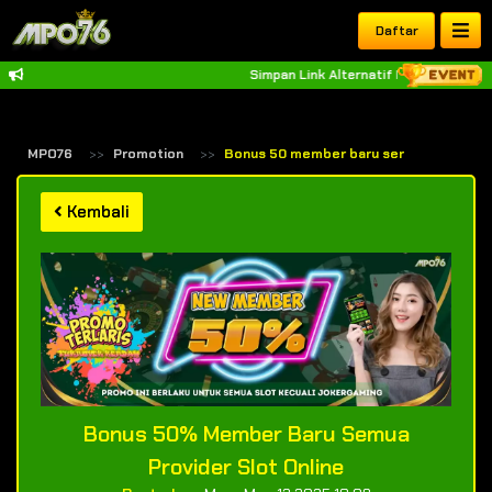
Daftar
Simpan Link Alternatif Resmi MPO76 B
MPO76
Promotion
Bonus 50 member baru semua provider s
Kembali
Bonus 50% Member Baru Semua
Provider Slot Online